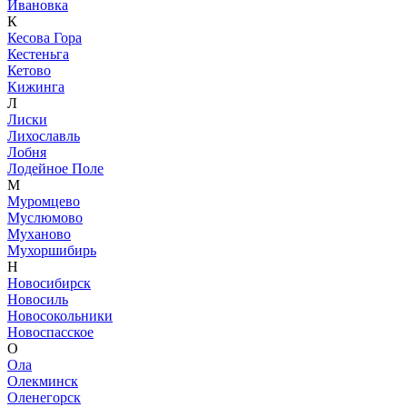
Ивановка
К
Кесова Гора
Кестеньга
Кетово
Кижинга
Л
Лиски
Лихославль
Лобня
Лодейное Поле
М
Муромцево
Муслюмово
Муханово
Мухоршибирь
Н
Новосибирск
Новосиль
Новосокольники
Новоспасское
О
Ола
Олекминск
Оленегорск