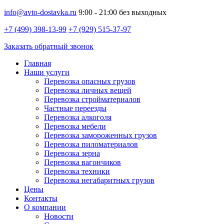
info@avto-dostavka.ru
9:00 - 21:00 без выходных
+7 (499) 398-13-99
+7 (929) 515-37-97
Заказать обратный звонок
Главная
Наши услуги
Перевозка опасных грузов
Перевозка личных вещей
Перевозка стройматериалов
Частные переезды
Перевозка алкоголя
Перевозка мебели
Перевозка замороженных грузов
Перевозка пиломатериалов
Перевозка зерна
Перевозка вагончиков
Перевозка техники
Перевозка негабаритных грузов
Цены
Контакты
О компании
Новости