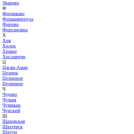
Уварово
Ф
Ферзиково
Фершампенуаз
Фирово
Фирсановка
Х
Хив
Хилок
Химки
Хиславичи
Ц
Цаган-Аман
Целина
Целинное
Целинное
Ч
Чудово
Чулым
Чумикан
Чунский
Ш
Шаховская
Шахтерск
Шахты