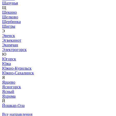
Шахунья
Щ
Щекино
Щелково
Щербинка
Щигры
Э
Эвенск
Эгвекинот
Экимчан
Электрогорск
Ю
Югорск
Южа
Южно-Курильск
Южно-Сахалинск
Я
Ярцево
Ясногорск
Ясный
Яхрома
Й
Йошкар-Ола
Все направления