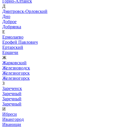
Горно-Алтайск
Д
Дмитровск-Орловский
Дно
Доброе
Добрянка
Е
Ермолаево
Ерофей Павлович
Ертарский
Ершичи
Ж
Жарковский
Железноводск
Железногорск
Железногорск
З
Зареченск
Заречный
Заречный
Заречный
И
Ибреси
Ивангород
Иванищи