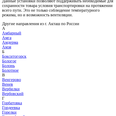
Данные установки позволяют поддерживать необходимые для
сохранности товара условия транспортировки на протяжении
всего пути. Это не только соблюдение температурного
режима, но и возможность вентиляции.
Другие направления из г. Акташ по России
А
Амбарный
Амга
Амдерма
Амзя
Б
Бокситогорск
Бологое
Болонь
Болотное
В
Венгерово
Венев
Вербилки
Вербовский
Г
Горбатовка
Гордеевка
Горелки