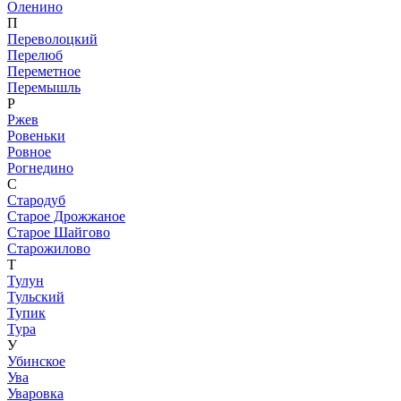
Оленино
П
Переволоцкий
Перелюб
Переметное
Перемышль
Р
Ржев
Ровеньки
Ровное
Рогнедино
С
Стародуб
Старое Дрожжаное
Старое Шайгово
Старожилово
Т
Тулун
Тульский
Тупик
Тура
У
Убинское
Ува
Уваровка