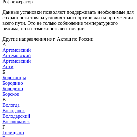
Рефрижератор
Данные установки позволяют поддерживать необходимые для
сохранности товара условия транспортировки на протяжении
всего пути. Это не только соблюдение температурного
режима, но и возможность вентиляции.
Другие направления из г. Акташ по России
А
Артемовский
Артемовский
Артемовский
Арти
Б
Борогонцы
Бородино
Бородино
Борское
В
Вологда
Володарск
Володарский
Волоколамск
Г
Голицыно