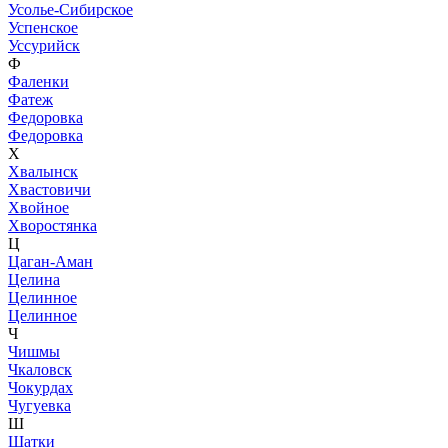
Усолье-Сибирское
Успенское
Уссурийск
Ф
Фаленки
Фатеж
Федоровка
Федоровка
Х
Хвалынск
Хвастовичи
Хвойное
Хворостянка
Ц
Цаган-Аман
Целина
Целинное
Целинное
Ч
Чишмы
Чкаловск
Чокурдах
Чугуевка
Ш
Шатки