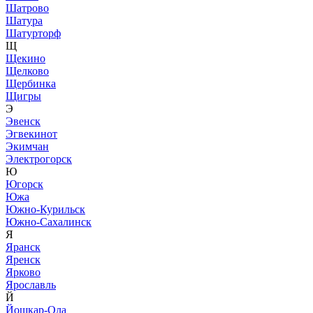
Шатрово
Шатура
Шатурторф
Щ
Щекино
Щелково
Щербинка
Щигры
Э
Эвенск
Эгвекинот
Экимчан
Электрогорск
Ю
Югорск
Южа
Южно-Курильск
Южно-Сахалинск
Я
Яранск
Яренск
Ярково
Ярославль
Й
Йошкар-Ола