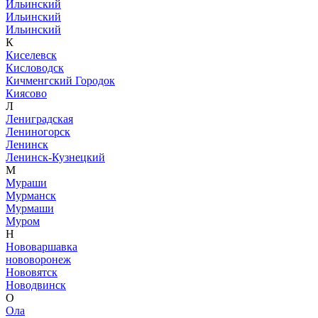
Ильинский
Ильинский
Ильинский
К
Киселевск
Кисловодск
Кичменгский Городок
Киясово
Л
Лениградская
Лениногорск
Ленинск
Ленинск-Кузнецкий
М
Мураши
Мурманск
Мурмаши
Муром
Н
Нововаршавка
нововоронеж
Нововятск
Новодвинск
О
Ола