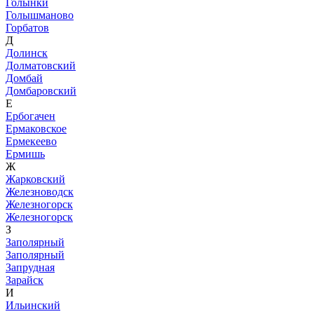
Голынки
Голышманово
Горбатов
Д
Долинск
Долматовский
Домбай
Домбаровский
Е
Ербогачен
Ермаковское
Ермекеево
Ермишь
Ж
Жарковский
Железноводск
Железногорск
Железногорск
З
Заполярный
Заполярный
Запрудная
Зарайск
И
Ильинский