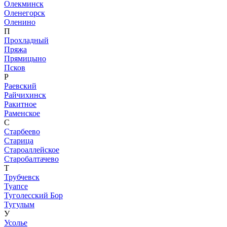
Олекминск
Оленегорск
Оленино
П
Прохладный
Пряжа
Прямицыно
Псков
Р
Раевский
Райчихинск
Ракитное
Раменское
С
Старбеево
Старица
Староаллейское
Старобалтачево
Т
Трубчевск
Туапсе
Туголесский Бор
Тугулым
У
Усолье