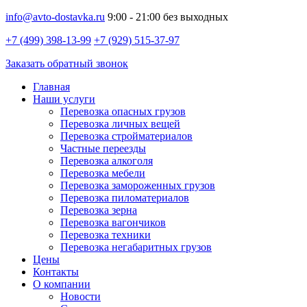
info@avto-dostavka.ru
9:00 - 21:00 без выходных
+7 (499) 398-13-99
+7 (929) 515-37-97
Заказать обратный звонок
Главная
Наши услуги
Перевозка опасных грузов
Перевозка личных вещей
Перевозка стройматериалов
Частные переезды
Перевозка алкоголя
Перевозка мебели
Перевозка замороженных грузов
Перевозка пиломатериалов
Перевозка зерна
Перевозка вагончиков
Перевозка техники
Перевозка негабаритных грузов
Цены
Контакты
О компании
Новости