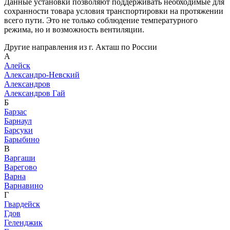
Данные установки позволяют поддерживать необходимые для
сохранности товара условия транспортировки на протяжении
всего пути. Это не только соблюдение температурного
режима, но и возможность вентиляции.
Другие направления из г. Акташ по России
А
Алейск
Александро-Невский
Александров
Александров Гай
Б
Барзас
Барнаул
Барсуки
Барыбино
В
Варгаши
Варегово
Варна
Варнавино
Г
Гвардейск
Гдов
Геленджик