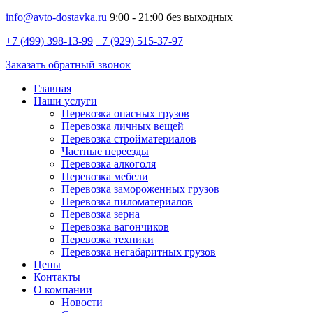
info@avto-dostavka.ru
9:00 - 21:00 без выходных
+7 (499) 398-13-99
+7 (929) 515-37-97
Заказать обратный звонок
Главная
Наши услуги
Перевозка опасных грузов
Перевозка личных вещей
Перевозка стройматериалов
Частные переезды
Перевозка алкоголя
Перевозка мебели
Перевозка замороженных грузов
Перевозка пиломатериалов
Перевозка зерна
Перевозка вагончиков
Перевозка техники
Перевозка негабаритных грузов
Цены
Контакты
О компании
Новости