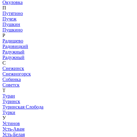
Окуловка
П
Путятино
Пучеж
Пушкин
Пушкино
Р
Радищево
Радовицкий
Радужный
Радужный
С
Снежинск
Снежногорск
Собинка
Советск
Т
Туран
Туринск
Туринская Слобода
Турки
У
Устинов
Усть-Авам
Усть-Белая