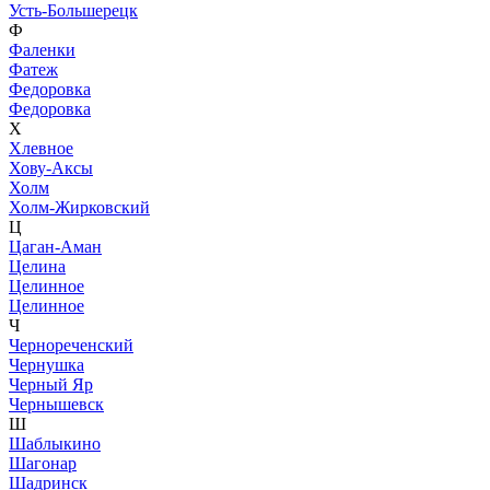
Усть-Большерецк
Ф
Фаленки
Фатеж
Федоровка
Федоровка
Х
Хлевное
Хову-Аксы
Холм
Холм-Жирковский
Ц
Цаган-Аман
Целина
Целинное
Целинное
Ч
Чернореченский
Чернушка
Черный Яр
Чернышевск
Ш
Шаблыкино
Шагонар
Шадринск