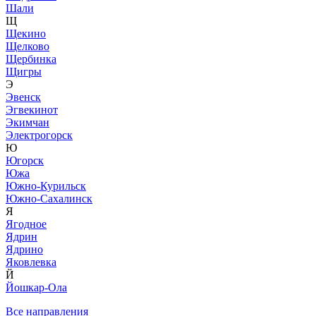
Шали
Щ
Щекино
Щелково
Щербинка
Щигры
Э
Эвенск
Эгвекинот
Экимчан
Электрогорск
Ю
Югорск
Южа
Южно-Курильск
Южно-Сахалинск
Я
Ягодное
Ядрин
Ядрино
Яковлевка
Й
Йошкар-Ола
Все направления