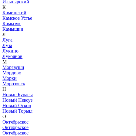
Ильпырский
К
Каминский
Камское Устье
Камызяк
Камышин
Л
Луга
Луза
Лукино
Лукоянов
М
Моргауши
Мордово
Морки
Морозовск
Н
Новые Бурасы
Новый Некоуз
Новый Оскол
Новый Торьял
О
Октябрьское
Октябрьское
Октябрьское