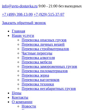
info@avto-dostavka.ru
9:00 - 21:00 без выходных
+7 (499) 398-13-99
+7 (929) 515-37-97
Заказать обратный звонок
Главная
Наши услуги
Перевозка опасных грузов
Перевозка личных вещей
Перевозка стройматериалов
Частные переезды
Перевозка алкоголя
Перевозка мебели
Перевозка замороженных грузов
Перевозка пиломатериалов
Перевозка зерна
Перевозка вагончиков
Перевозка техники
Перевозка негабаритных грузов
Цены
Контакты
О компании
Новости