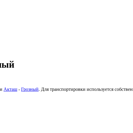
ный
ки
Акташ
-
Грозный
. Для транспортировки используется собстве