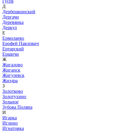
Гусев
Д
Дербешкинский
Дергачи
Деревянка
Деркул
Е
Ермолаево
Ерофей Павлович
Ертарский
Ершичи
Ж
Жигалово
Жиганск
Жигулевск
Жиздра
З
Золотково
Золотухино
Зольное
Зубова Поляна
И
Игарка
Иглино
Игнатовка