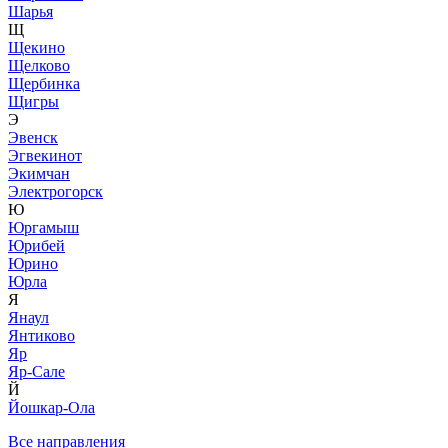
Шарья
Щ
Щекино
Щелково
Щербинка
Щигры
Э
Эвенск
Эгвекинот
Экимчан
Электрогорск
Ю
Юргамыш
Юрибей
Юрино
Юрла
Я
Янаул
Янтиково
Яр
Яр-Сале
Й
Йошкар-Ола
Все направления