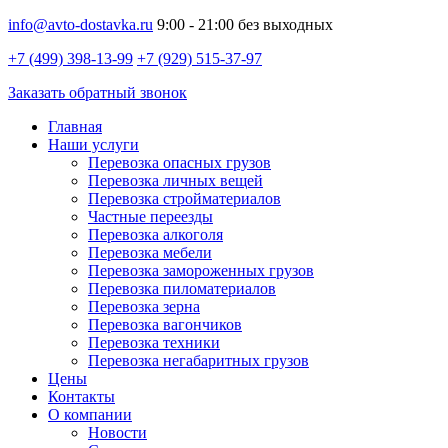
info@avto-dostavka.ru
9:00 - 21:00 без выходных
+7 (499) 398-13-99
+7 (929) 515-37-97
Заказать обратный звонок
Главная
Наши услуги
Перевозка опасных грузов
Перевозка личных вещей
Перевозка стройматериалов
Частные переезды
Перевозка алкоголя
Перевозка мебели
Перевозка замороженных грузов
Перевозка пиломатериалов
Перевозка зерна
Перевозка вагончиков
Перевозка техники
Перевозка негабаритных грузов
Цены
Контакты
О компании
Новости