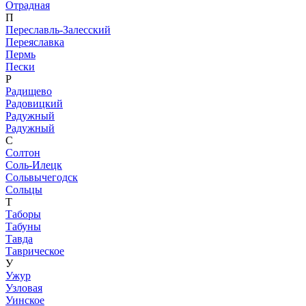
Отрадная
П
Переславль-Залесский
Переяславка
Пермь
Пески
Р
Радищево
Радовицкий
Радужный
Радужный
С
Солтон
Соль-Илецк
Сольвычегодск
Сольцы
Т
Таборы
Табуны
Тавда
Таврическое
У
Ужур
Узловая
Уинское