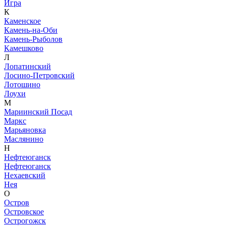
Игра
К
Каменское
Камень-на-Оби
Камень-Рыболов
Камешково
Л
Лопатинский
Лосино-Петровский
Лотошино
Лоухи
М
Мариинский Посад
Маркс
Марьяновка
Маслянино
Н
Нефтеюганск
Нефтеюганск
Нехаевский
Нея
О
Остров
Островское
Острогожск