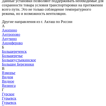
Данные установки позволяют поддерживать необходимые для
сохранности товара условия транспортировки на протяжении
всего пути. Это не только соблюдение температурного
режима, но и возможность вентиляции.
Другие направления из г. Акташ по России
А
Анопино
Антропово
Анучино
Анциферово
Б
Большереченск
Большеречье
Большеустьикинское
Большие Березники
В
Взморье
Видим
Видное
Визинга
Г
Гурское
Гурьевск
Гурьевск