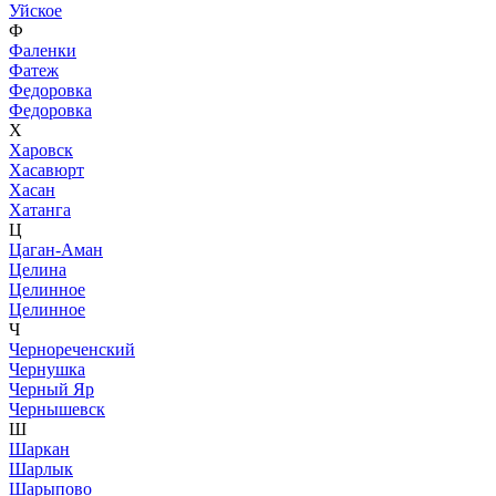
Уйское
Ф
Фаленки
Фатеж
Федоровка
Федоровка
Х
Харовск
Хасавюрт
Хасан
Хатанга
Ц
Цаган-Аман
Целина
Целинное
Целинное
Ч
Чернореченский
Чернушка
Черный Яр
Чернышевск
Ш
Шаркан
Шарлык
Шарыпово