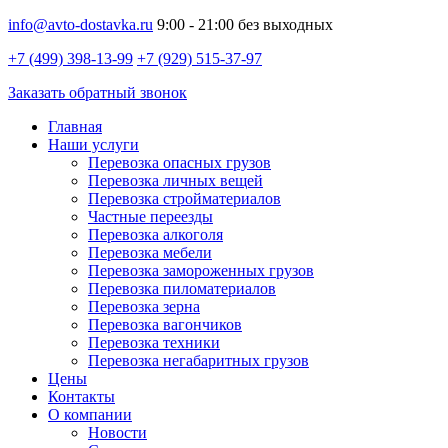
info@avto-dostavka.ru
9:00 - 21:00 без выходных
+7 (499) 398-13-99
+7 (929) 515-37-97
Заказать обратный звонок
Главная
Наши услуги
Перевозка опасных грузов
Перевозка личных вещей
Перевозка стройматериалов
Частные переезды
Перевозка алкоголя
Перевозка мебели
Перевозка замороженных грузов
Перевозка пиломатериалов
Перевозка зерна
Перевозка вагончиков
Перевозка техники
Перевозка негабаритных грузов
Цены
Контакты
О компании
Новости