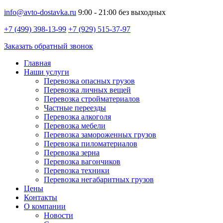
info@avto-dostavka.ru
9:00 - 21:00 без выходных
+7 (499) 398-13-99
+7 (929) 515-37-97
Заказать обратный звонок
Главная
Наши услуги
Перевозка опасных грузов
Перевозка личных вещей
Перевозка стройматериалов
Частные переезды
Перевозка алкоголя
Перевозка мебели
Перевозка замороженных грузов
Перевозка пиломатериалов
Перевозка зерна
Перевозка вагончиков
Перевозка техники
Перевозка негабаритных грузов
Цены
Контакты
О компании
Новости