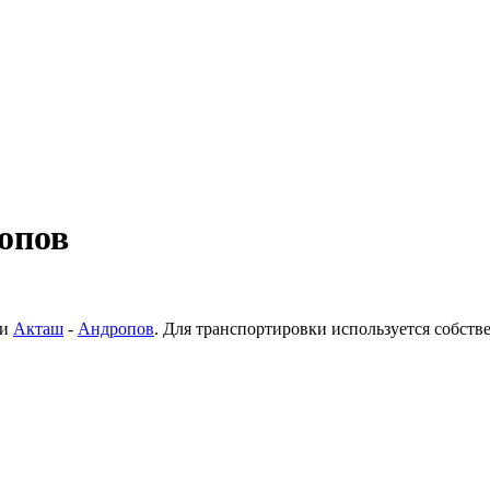
опов
ки
Акташ
-
Андропов
. Для транспортировки используется собст