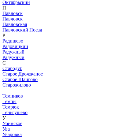
Октябрьский
П
Павловск
Павловск
Павловская
Павловский Посад
Р
Радищево
Радовицкий
Радужный
Радужный
С
Стародуб
Старое Дрожжаное
Старое Шайгово
Старожилово
Т
Темников
Темпы
Темрюк
Теньгушево
У
Убинское
Ува
Уваровка