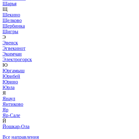
Шарья
Щ
Щекино
Щелково
Щербинка
Щигры
Э
Эвенск
Эгвекинот
Экимчан
Электрогорск
Ю
Юргамыш
Юрибей
Юрино
Юрла
Я
Янаул
Янтиково
Яр
Яр-Сале
Й
Йошкар-Ола
Все направления