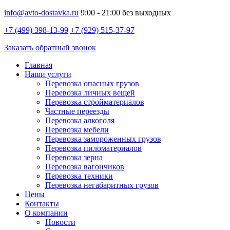
info@avto-dostavka.ru
9:00 - 21:00 без выходных
+7 (499) 398-13-99
+7 (929) 515-37-97
Заказать обратный звонок
Главная
Наши услуги
Перевозка опасных грузов
Перевозка личных вещей
Перевозка стройматериалов
Частные переезды
Перевозка алкоголя
Перевозка мебели
Перевозка замороженных грузов
Перевозка пиломатериалов
Перевозка зерна
Перевозка вагончиков
Перевозка техники
Перевозка негабаритных грузов
Цены
Контакты
О компании
Новости