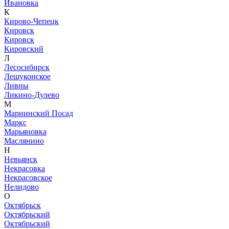
Ивановка
К
Кирово-Чепецк
Кировск
Кировск
Кировский
Л
Лесосибирск
Лешуконское
Ливны
Ликино-Дулево
М
Мариинский Посад
Маркс
Марьяновка
Маслянино
Н
Невьянск
Некрасовка
Некрасовское
Нелидово
О
Октябрьск
Октябрьский
Октябрьский