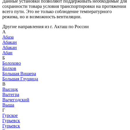
Данные установки позволяют поддерживать необходимые для
сохранности товара условия транспортировки на протяжении
всего пути. Это не только соблюдение температурного
режима, но и возможность вентиляции.
Другие направления из г. Акташ по России
А
Абаза
Абакан
Абакан
Абан
Б
Болохово
Болхов
Большая Вишера
Большая Глущица
В
Высоцк
Вытегра
Вычегодский
Выша
Г
Гурское
Гурьевск
Гурьевск