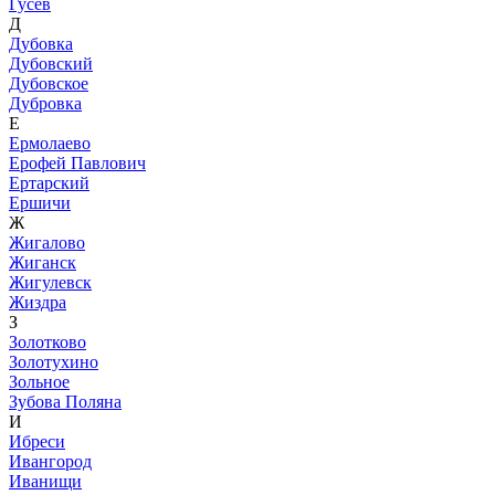
Гусев
Д
Дубовка
Дубовский
Дубовское
Дубровка
Е
Ермолаево
Ерофей Павлович
Ертарский
Ершичи
Ж
Жигалово
Жиганск
Жигулевск
Жиздра
З
Золотково
Золотухино
Зольное
Зубова Поляна
И
Ибреси
Ивангород
Иванищи