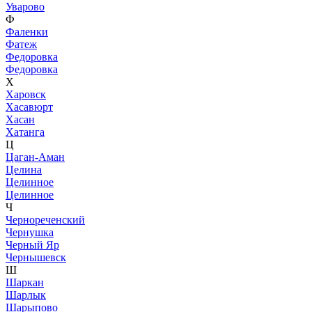
Уварово
Ф
Фаленки
Фатеж
Федоровка
Федоровка
Х
Харовск
Хасавюрт
Хасан
Хатанга
Ц
Цаган-Аман
Целина
Целинное
Целинное
Ч
Чернореченский
Чернушка
Черный Яр
Чернышевск
Ш
Шаркан
Шарлык
Шарыпово