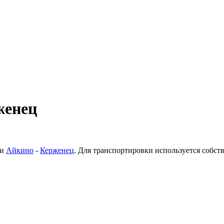
женец
ки
Айкино
-
Керженец
. Для транспортировки используется собс