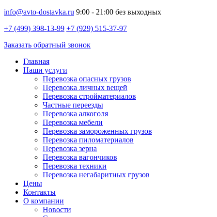
info@avto-dostavka.ru
9:00 - 21:00 без выходных
+7 (499) 398-13-99
+7 (929) 515-37-97
Заказать обратный звонок
Главная
Наши услуги
Перевозка опасных грузов
Перевозка личных вещей
Перевозка стройматериалов
Частные переезды
Перевозка алкоголя
Перевозка мебели
Перевозка замороженных грузов
Перевозка пиломатериалов
Перевозка зерна
Перевозка вагончиков
Перевозка техники
Перевозка негабаритных грузов
Цены
Контакты
О компании
Новости